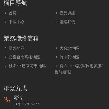
欄目導航
首頁
產品資訊
下載中心
聯絡我們
業務聯絡信箱
國外地區
大台北地區
雲嘉台南高雄地區
竹中彰地區
桃園.中壢.宜花東 地區
官方Line (詢價/技術客服/
售前服務)
聯繫方式
電話
(02)5578-6777