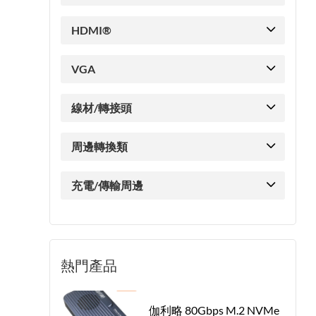
HDMI®
VGA
線材/轉接頭
周邊轉換類
充電/傳輸周邊
熱門產品
伽利略 80Gbps M.2 NVMe