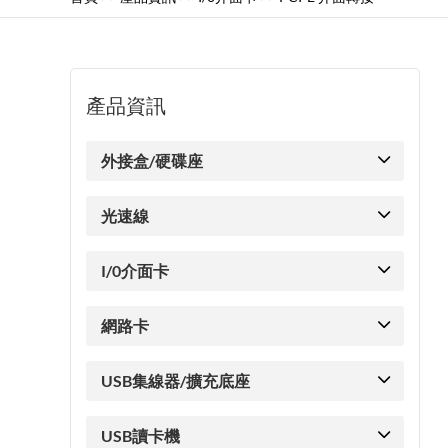
產品資訊
外接盒/硬碟座
光速線
I/0介面卡
網路卡
USB集線器/擴充底座
USB讀卡機