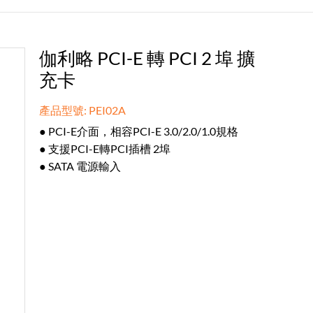
伽利略 PCI-E 轉 PCI 2 埠 擴
充卡
產品型號: PEI02A
● PCI-E介面，相容PCI-E 3.0/2.0/1.0規格
● 支援PCI-E轉PCI插槽 2埠
● SATA 電源輸入