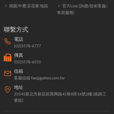
桃園.中壢.宜花東 地區
官方Line (詢價/技術客服/
售前服務)
聯繫方式
電話
(02)5578-6777
傳真
(02)5578-6555
信箱
客服信箱 fae@galileo.com.tw
地址
23145新北市新店區寶興路45巷8弄16號2樓 (統帥工
業區)