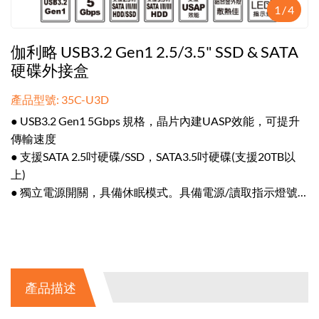
1
/
4
伽利略 USB3.2 Gen1 2.5/3.5" SSD & SATA
硬碟外接盒
產品型號: 35C-U3D
● USB3.2 Gen1 5Gbps 規格，晶片內建UASP效能，可提升
傳輸速度
● 支援SATA 2.5吋硬碟/SSD，SATA3.5吋硬碟(支援20TB以
上)
● 獨立電源開關，具備休眠模式。具備電源/讀取指示燈號
● 鋁合金外殼設計，散熱佳，不易變形
● 附贈立式座架，可直立或平躺。隨插即用，免驅動
產品描述