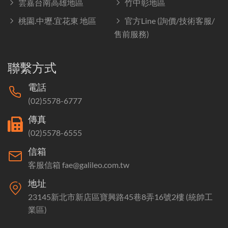
雲嘉台南高雄地區
竹中彰地區
桃園.中壢.宜花東 地區
官方Line (詢價/技術客服/
售前服務)
聯繫方式
電話
(02)5578-6777
傳真
(02)5578-6555
信箱
客服信箱 fae@galileo.com.tw
地址
23145新北市新店區寶興路45巷8弄16號2樓 (統帥工
業區)