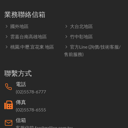
業務聯絡信箱
國外地區
大台北地區
雲嘉台南高雄地區
竹中彰地區
桃園.中壢.宜花東 地區
官方Line (詢價/技術客服/
售前服務)
聯繫方式
電話
(02)5578-6777
傳真
(02)5578-6555
信箱
客服信箱 fae@galileo.com.tw