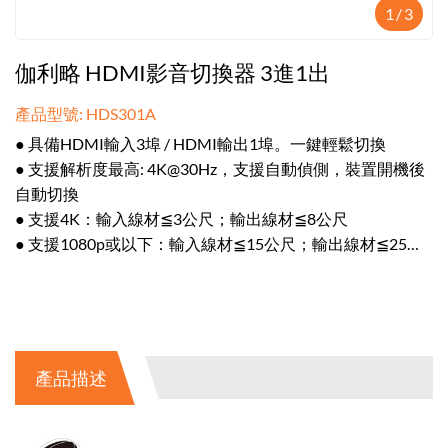
1
/
3
伽利略 HDMI影音切換器 3進1出
產品型號: HDS301A
● 具備HDMI輸入3埠 / HDMI輸出1埠。一鍵輕鬆切換
● 支援解析度最高: 4K@30Hz，支援自動偵側，裝置開機後
自動切換
● 支援4K：輸入線材≦3公尺；輸出線材≦8公尺
● 支援1080p或以下：輸入線材≦15公尺；輸出線材≦25公
尺
● 支援手動/自動/遙控切換，具備 Micro USB 電源輸入，傳
輸更穩定
產品描述