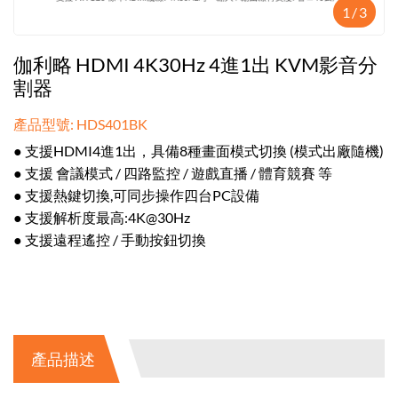
1
/
3
伽利略 HDMI 4K30Hz 4進1出 KVM影音分
割器
產品型號: HDS401BK
● 支援HDMI4進1出，具備8種畫面模式切換 (模式出廠隨機)
● 支援 會議模式 / 四路監控 / 遊戲直播 / 體育競賽 等
● 支援熱鍵切換,可同步操作四台PC設備
● 支援解析度最高:4K@30Hz
● 支援遠程遙控 / 手動按鈕切換
產品描述