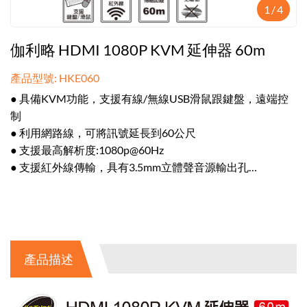
1
/
4
伽利略 HDMI 1080P KVM 延伸器 60m
產品型號: HKE060
● 具備KVM功能，支援有線/無線USB滑鼠跟鍵盤，遠端控
制
● 利用網路線，可將訊號延長到60公尺
● 支援最高解析度:1080p@60Hz
● 支援紅外線傳輸，具有3.5mm立體聲音源輸出孔
● 支援AWG26 HDMI標準電纜: 輸入長度≦10公尺；輸出長
度≦15公尺
產品描述