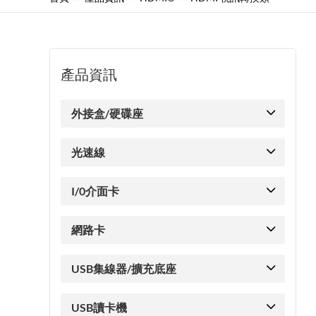
產品資訊
外接盒/硬碟座
光速線
I/0介面卡
網路卡
USB集線器/擴充底座
USB讀卡機