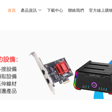
首頁
產品資訊
下載中心
聯絡我們
官方線上購