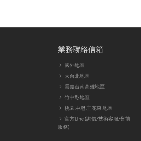
業務聯絡信箱
國外地區
大台北地區
雲嘉台南高雄地區
竹中彰地區
桃園.中壢.宜花東 地區
官方Line (詢價/技術客服/售前
服務)