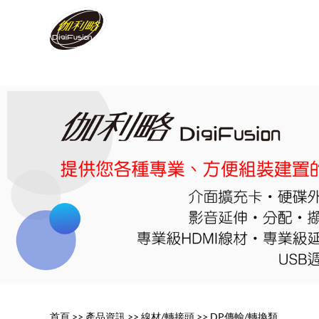
首頁
>>
產品資訊
>>
線材/轉接頭
>>
DP傳輸/轉換類