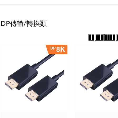
DP傳輸/轉換類