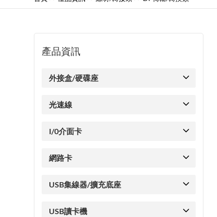
產品資訊
外接盒/硬碟座
光速線
I/0介面卡
網路卡
USB集線器/擴充底座
USB讀卡機