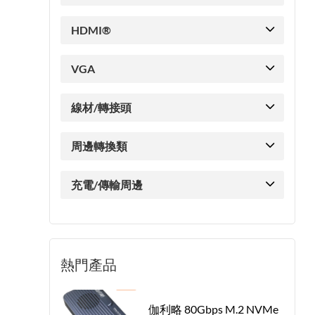
HDMI®
VGA
線材/轉接頭
周邊轉換類
充電/傳輸周邊
熱門產品
伽利略 80Gbps M.2 NVMe