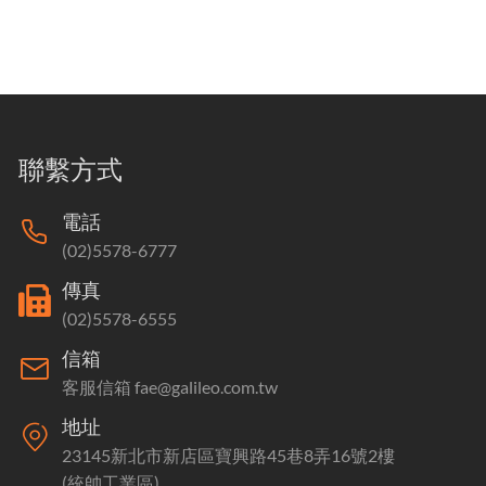
聯繫方式
電話
(02)5578-6777
傳真
(02)5578-6555
信箱
客服信箱 fae@galileo.com.tw
地址
23145新北市新店區寶興路45巷8弄16號2樓
(統帥工業區)