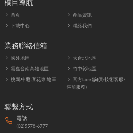
欄目導航
首頁
產品資訊
下載中心
聯絡我們
業務聯絡信箱
國外地區
大台北地區
雲嘉台南高雄地區
竹中彰地區
桃園.中壢.宜花東 地區
官方Line (詢價/技術客服/
售前服務)
聯繫方式
電話
(02)5578-6777