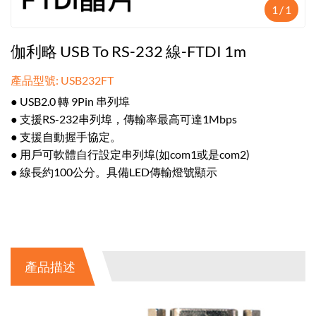
1
/
1
伽利略 USB To RS-232 線-FTDI 1m
產品型號: USB232FT
● USB2.0 轉 9Pin 串列埠
● 支援RS-232串列埠，傳輸率最高可達1Mbps
● 支援自動握手協定。
● 用戶可軟體自行設定串列埠(如com1或是com2)
● 線長約100公分。具備LED傳輸燈號顯示
產品描述