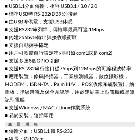
■ USB1.1介面傳輸，相容 USB3.1 / 3.0 / 2.0
■ 標準USB轉 RS-232(DB9公)接頭
■ 由USB埠供電，支援USB休眠
■ 支援RS232串列埠，傳輸率最高可達 1Mbps
■ 內建256byte輸出與接收緩衝區
■ 支援自動握手協定
■ 用戶可軟體自行設定串列埠(如 com1或是 com2)
■ 支援多達8個GPIO引腳
■ 支援RS-232串行接口從75bps到12Mbps的可編程波特率
■ 應用裝置：條碼掃描器，工業檢測儀器，數位攝影機，
MODEM，ISDN-TA，Palm III/V， POS(收銀系統裝置)，繪
圖板，指紋辨識及保全系統等，用於連結掌上型電腦或是筆
記型電腦
■ 支援Windows / MAC / Linux作業系統
■ 易於安裝，隨插即用
■ 傳輸介面：USB1.1 轉 RS-232
■ 線長：約100cm