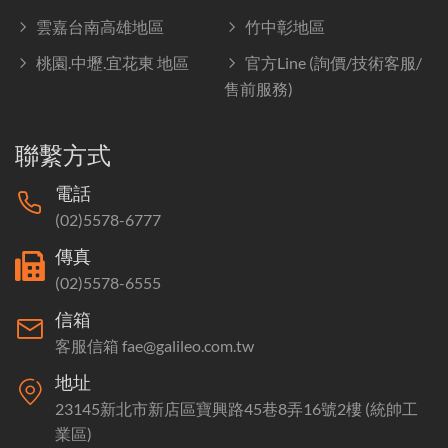
雲嘉台南高雄地區
竹中彰地區
桃園.中壢.宜花東 地區
官方Line (詢價/技術客服/
售前服務)
聯繫方式
電話
(02)5578-6777
傳真
(02)5578-6555
信箱
客服信箱 fae@galileo.com.tw
地址
23145新北市新店區寶興路45巷8弄16號2樓 (統帥工
業區)