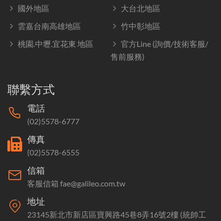
國外地區
大台北地區
雲嘉台南高雄地區
竹中彰地區
桃園.中壢.宜花東 地區
官方Line (詢價/技術客服/
售前服務)
聯繫方式
電話
(02)5578-6777
傳真
(02)5578-6555
信箱
客服信箱 fae@galileo.com.tw
地址
23145新北市新店區寶興路45巷8弄16號2樓 (統帥工